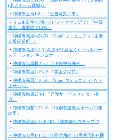
・
沖縄市山里1-9-3 『高齢者共同住宅 ハウス桃園
(老人ホーム森城)』
・
沖縄市上地1-8-1 『三省電気工事』
・
うるま市字江州675-1 (メイクマン近く) 『中部
電気工事業協同組合』
・
沖縄市高原4-24-34 『Suns’ コミュニティ (生活
支援事業所) 』
・
沖縄市高原5-1-3 (高原十字路近く) 『ヘルパー
ステーション キジムナー』
・
沖縄市比屋根2-3-3 『伊佐整形外科』
・
沖縄市美里2-19-13 『美里公民館』
・
沖縄市高原3-10-26 『Suns’ コミュニティ (ケア
ホーム) 』
・
沖縄市桃原274-1 『介護サービスセンター桃
原』
・
沖縄市知花5-23-16 『特別養護老人ホーム知花
の里』
・
沖縄市宮里4-32-8-101 『株式会社ステップワ
ン』
・沖縄市山里1-4-15 『(医)光和会 山里整形外科医