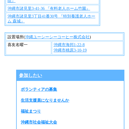
院』
沖縄市諸見里3-41-36 『有料老人ホーム竹園』
沖縄市諸見里3丁目41番30号 『特別養護老人ホー
ム 森城』
設置場所(
沖縄ユーシーシーコーヒー株式会社
)
喜友名曜一
沖縄市海邦1-22-8
沖縄市桃原3-10-19
参加したい
ボランティアの募集
生活支援員になりませんか
福祉まつり
沖縄市社会福祉大会