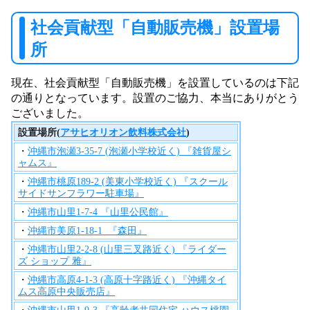
社会貢献型「自動販売機」設置場
所
現在、社会貢献型「自動販売機」を設置しているのは下記
の通りとなっています。設置のご協力、本当にありがとう
ございました。
設置場所(
アサヒオリオン飲料株式会社
)
・
沖縄市泡瀬3-35-7 (泡瀬小学校近く) 『雑貨屋シ
ャムス』
・
沖縄市桃原189-2 (美東小学校近く) 『スクール
サイドサンフラワー駐車場』
・
沖縄市山里1-7-4 『山里公民館』
・
沖縄市美原1-18-1 『森田』
・
沖縄市山里2-2-8 (山里三叉路近く) 『ライダー
ズ ショップ 雅』
・
沖縄市高原4-1-3 (高原十字路近く) 『沖縄タイ
ムス高原中央販売店』