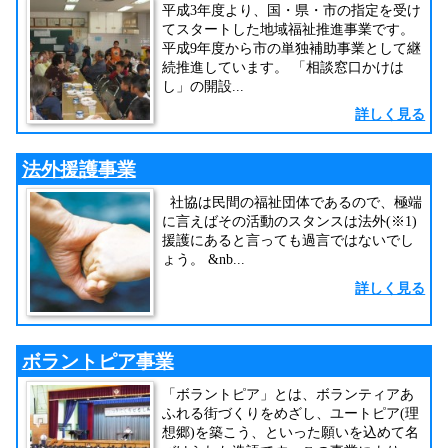
平成3年度より、国・県・市の指定を受け
てスタートした地域福祉推進事業です。
平成9年度から市の単独補助事業として継
続推進しています。 「相談窓口かけは
し」の開設...
詳しく見る
法外援護事業
社協は民間の福祉団体であるので、極端
に言えばその活動のスタンスは法外(※1)
援護にあると言っても過言ではないでし
ょう。 &nb...
詳しく見る
ボラントピア事業
「ボラントピア」とは、ボランティアあ
ふれる街づくりをめざし、ユートピア(理
想郷)を築こう、といった願いを込めて名