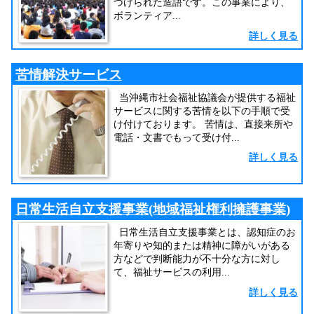
づけられた造語です。この事業により、
ボランティア...
詳しく見る
苦情解決サービス
当沖縄市社会福祉協議会が提供する福祉
サービスに関する苦情を以下の手順で受
け付けております。 苦情は、直接来所や
電話・文書でもって受け付...
詳しく見る
日常生活自立支援事業(地域福祉権利擁護事業)
日常生活自立支援事業とは、認知症のお
年寄りや知的または精神に障がいがある
方などで判断能力が不十分な方に対し
て、福祉サービスの利用...
詳しく見る