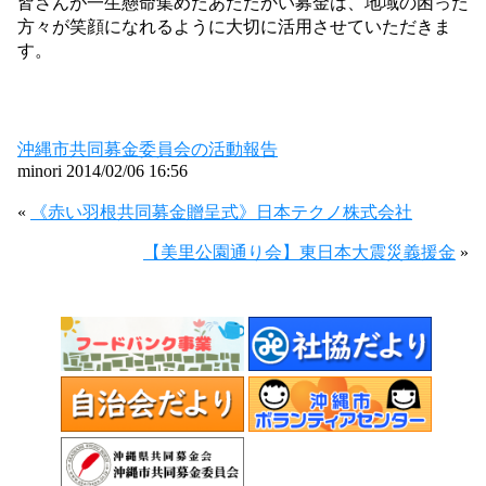
皆さんが一生懸命集めたあたたかい募金は、地域の困った
方々が笑顔になれるように大切に活用させていただきま
す。
沖縄市共同募金委員会の活動報告
minori 2014/02/06 16:56
«
《赤い羽根共同募金贈呈式》日本テクノ株式会社
【美里公園通り会】東日本大震災義援金
»