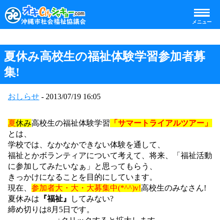
メニュー
夏休み高校生の福祉体験学習参加者募
集!
おしらせ
- 2013/07/19 16:05
夏
休み
高校生の福祉体験学習
「
サ
マートライアルツアー」
とは、
学校では、なかなかできない体験を通して、
福祉とかボランティアについて考えて、将来、「福祉活動
に参加してみたいなぁ」と思ってもらう、
きっかけになることを目的にしています。
現在、
参加者大・大・大募集中(*^^)v!
高校生のみなさん!
夏休みは
『福祉』
してみない?
締め切りは8月5日です。