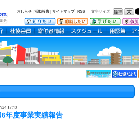
おしらせ
|
活動報告
|
サイトマップ
|
RSS
文字サイズ
フォ
フォ
ント
ント
サイ
サイ
ズ：
ズ：
標準
大
績
7/24 17:43
和6年度事業実績報告