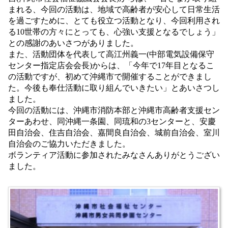
まれる、今回の活動は、地域で高齢者が安心して日常生活
を過ごすために、とても役立つ活動となり、今回利用され
る10世帯の方々にとっても、心強い支援となるでしょう」
との感謝のあいさつがありました。
また、活動団体を代表して高江州義一(中部電気設備保守
センター指定店会会長)からは、「今年で17年目となるこ
の活動ですが、初めて沖縄市で開催することができまし
た。今後も奉仕活動に取り組んでいきたい」とあいさつし
ました。
今回の活動には、沖縄市消防本部と沖縄市高齢者支援セン
ターあわせ、同沖縄一条園、同琉和の3センターと、安慶
田自治会、住吉自治会、嘉間良自治会、城前自治会、室川
自治会のご協力いただきました。
ボランティア活動に参加されたみなさんありがとうござい
ました。