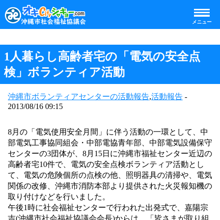
メニュー
1人暮らし高齢者宅の「電気の安全点
検」ボランティア活動
沖縄市ボランティアセンターの活動報告
,
活動報告
-
2013/08/16 09:15
8月の「電気使用安全月間」に伴う活動の一環として、中
部電気工事協同組会・中部電協青年部、中部電気設備保守
センターの3団体が、8月15日に沖縄市福祉センター近辺の
高齢者宅10件で、電気の安全点検ボランティア活動とし
て、
電気の危険個所の点検の他、照明器具の清掃や、電気
関係の改修、沖縄市消防本部より提供された火災報知機の
取り付けなどを行いました。
午後1時に社会福祉センターで行われた出発式で、嘉陽宗
吉(沖縄市社会福祉協議会会長)からは、「皆さまが取り組