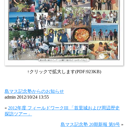
↑クリックで拡大します(PDF:923KB)
島マス記念塾からのお知らせ
admin 2012/10/24 13:55
«
2012年度 フィールドワークIII 「首里城および周辺歴史
探訪ツアー」
島マス記念塾 20期新報 第9号
»