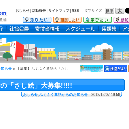
おしらせ
|
活動報告
|
サイトマップ
|
RSS
文字サイズ
フォ
フォ
ント
ント
サイ
サイ
ズ：
ズ：
標準
大
お知らせ
»
【募集】ふくふく童話の「さし
「さし絵」大募集!!!!!
おしらせ
,
ふくふく童話からのお知らせ
- 2012/12/07 19:58