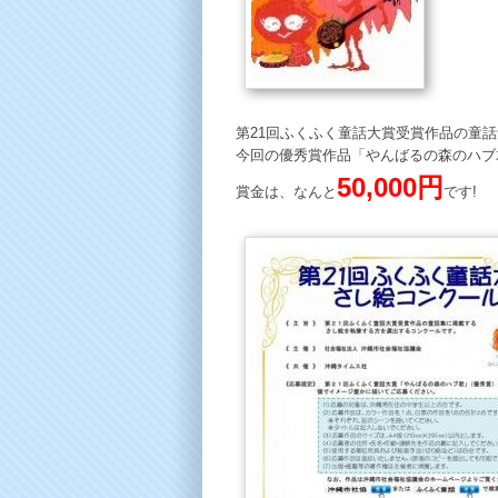
第21回ふくふく童話大賞受賞作品の童
今回の優秀賞作品「やんばるの森のハブ
50,000円
賞金は、なんと
です!