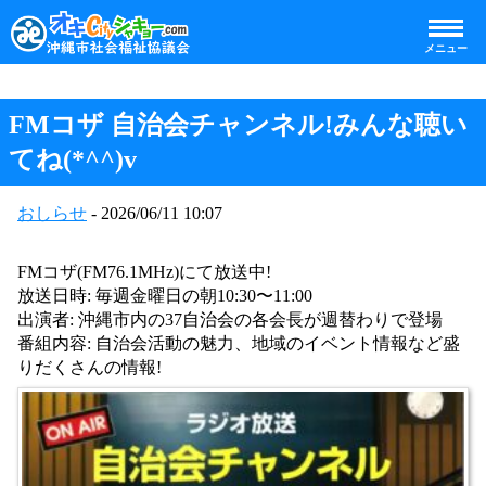
メニュー
FMコザ 自治会チャンネル!みんな聴い
てね(*^^)v
おしらせ
- 2026/06/11 10:07
FMコザ(FM76.1MHz)にて放送中!
放送日時: 毎週金曜日の朝10:30〜11:00
出演者: 沖縄市内の37自治会の各会長が週替わりで登場
番組内容: 自治会活動の魅力、地域のイベント情報など盛
りだくさんの情報!